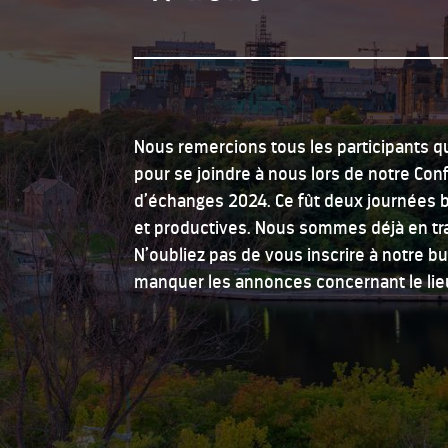
Nous
remercions
tous
les participants q
pour se
joindre
à nous
lors
de
notre
Con
d’échanges
2024. Ce
fût
deux
journées
b
et
productives
. Nous
sommes
déjà
en
tr
N’oubliez
pas de
vous
inscrire
à
notre
bu
manquer
les
annonces
concernant
le lie