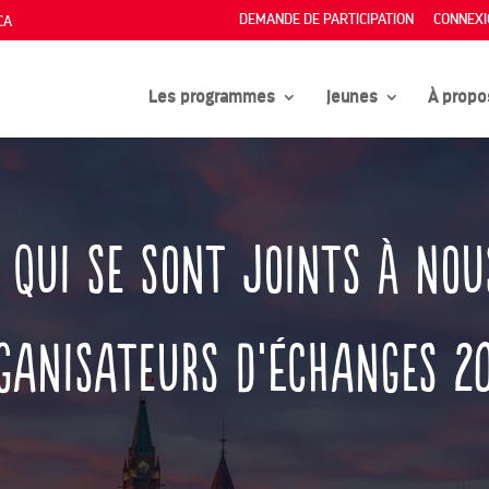
DEMANDE DE PARTICIPATION
CONNEXI
CA
Les programmes
Jeunes
À propo
qui se
sont
joints à nou
ganisateurs
d’échanges
2