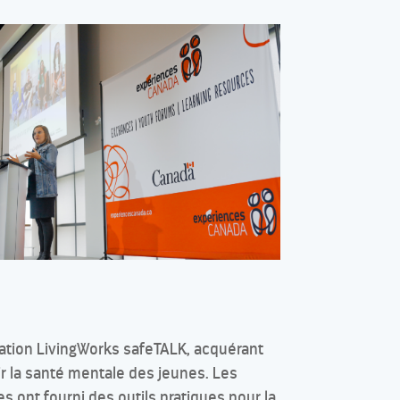
ication LivingWorks safeTALK, acquérant
 la santé mentale des jeunes. Les
s ont fourni des outils pratiques pour la