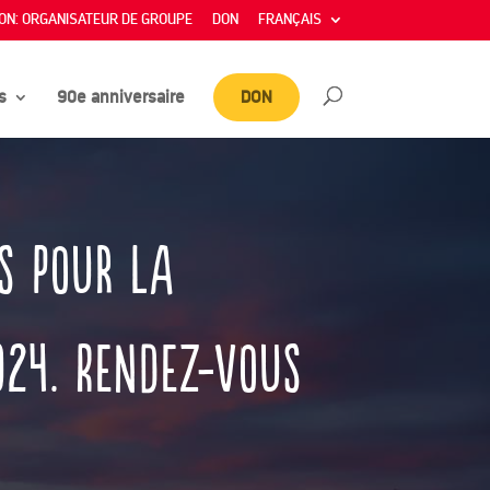
ON: ORGANISATEUR DE GROUPE
DON
FRANÇAIS
s
90e anniversaire
DON
s pour la
024.
Rendez-vous