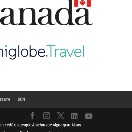
rsaire
DON
l non cédé du peuple Anichinabé Algonquin. Nous