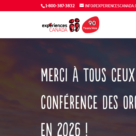
1-800-387-3832
INFO@EXPERIENCESCANADA.
Merci à
tous
ceux
Conférence
des
or
en 2026 !