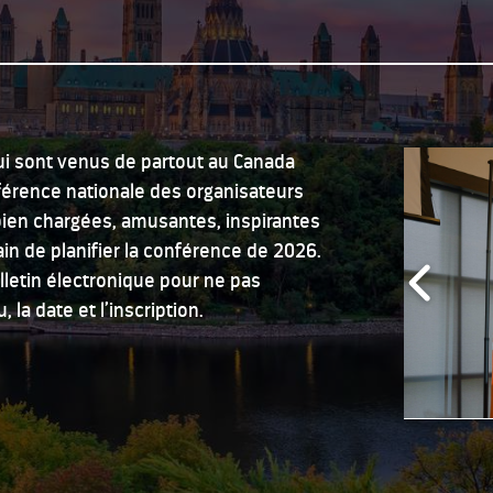
ui
sont
venus
de
partout
au Canada
férence
nationale
des
organisateurs
ien
chargées
,
amusantes
,
inspirantes
ain de
planifier
la
conférence
de 2026.
lletin
électronique
pour ne pas
u, la date et
l’inscription
.