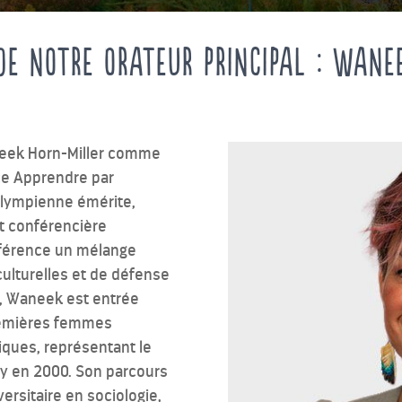
de notre orateur principal : Wane
neek Horn-Miller comme
ce Apprendre par
Olympienne émérite,
t conférencière
nférence un mélange
ulturelles et de défense
, Waneek est entrée
premières femmes
iques, représentant le
y en 2000. Son parcours
ersitaire en sociologie,