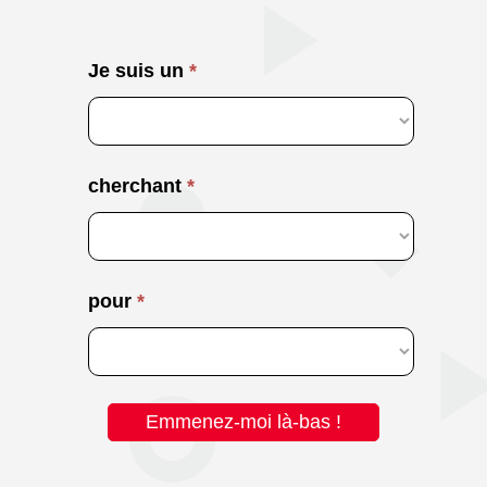
french
Je suis un
*
-
home
page
selector
cherchant
*
tool
pour
*
Emmenez-moi là-bas !