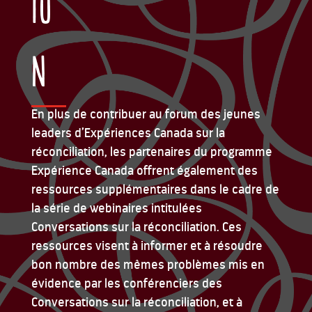
io
n
En plus de contribuer au forum des jeunes
leaders d’Expériences Canada sur la
réconciliation, les partenaires du programme
Expérience Canada offrent également des
ressources supplémentaires dans le cadre de
la série de webinaires intitulées
Conversations sur la réconciliation. Ces
ressources visent à informer et à résoudre
bon nombre des mêmes problèmes mis en
évidence par les conférenciers des
Conversations sur la réconciliation, et à