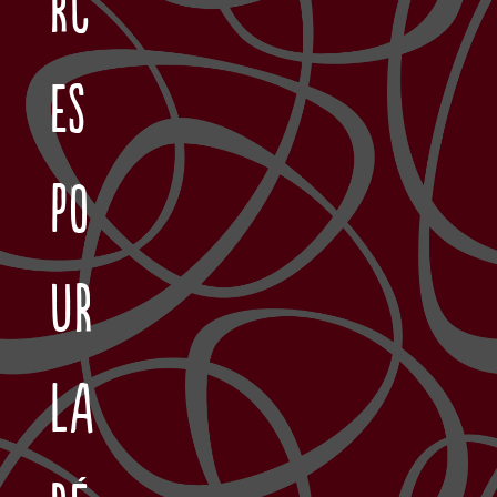
rc
es
po
ur
la