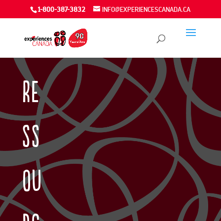
1-800-387-3832
INFO@EXPERIENCESCANADA.CA
Re
ss
ou