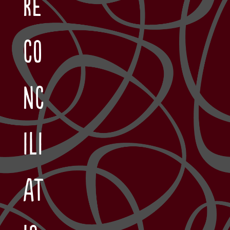
ré
co
nc
ili
at