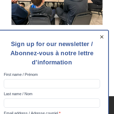
Contact us
Sign
Sign up for our newsletter /
up
Telephone:
613-727-3832
Toll free:
1-800-387-
Abonnez-vous à notre lettre
for
3832
Email
:
info@experiencescanada.ca
our
d'information
newsletter
2148 Carling Avenue, Suite 202
/
First name / Prénom
Ottawa, ON K2A 1H1
Abonnez-
vous
Last name / Nom
à
notre
Youth Exchanges FAQ
Careers
Media
Privacy
lettre
90 Years
DONATE
Email address / Adresse courriel
*