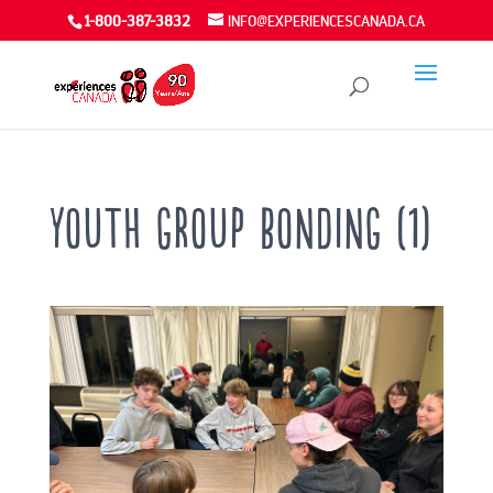
1-800-387-3832
INFO@EXPERIENCESCANADA.CA
Youth group bonding (1)